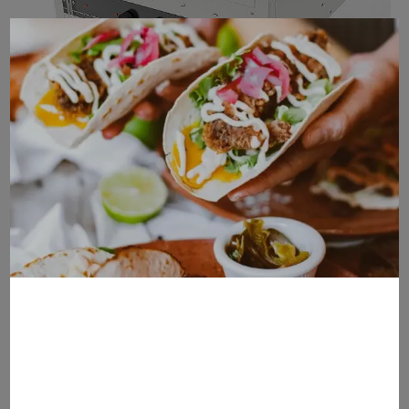
Höj- och Sänkbar Induktionsspis ETH 8080 I HS
Höj- och sänkbar induktionsspis med fyra zoner á 260 mm