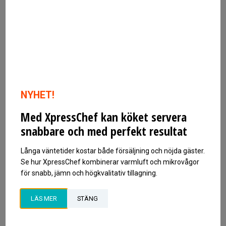
NYHET!
Med XpressChef kan köket servera
snabbare och med perfekt resultat
Långa väntetider kostar både försäljning och nöjda gäster.
Induktionsspis ETH 8080 I U1 med ugn
Se hur XpressChef kombinerar varmluft och mikrovågor
för snabb, jämn och högkvalitativ tillagning.
Induktionsspis med fyra zoner á 260 mm och ugn
PRODUKTER
LÄS MER
STÄNG
Outlet