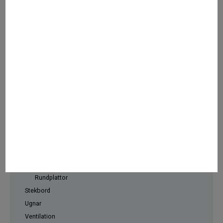
Dispenser
Inredning för storkök
Kokeri
Kyldisk och kylbrunn
Mattransportvagn
Snabbugnar
Spis
Spisar med fyrkantsplattor
Induktionsspisar
Djup 650 mm
Djup 800 mm
Höj- och sänk
Mixspisar
Rundplattor
Stekbord
Ugnar
Ventilation