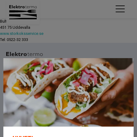
Bultvägen 2
451 75 Uddevalla
www.storkoksservice.se
Tel: 0522-32 333
Om oss
OM OSS
LEGO
INTEGRITETSPOLICY
FACEBOOK
INSTAGRAM
Kontakt
ELEKTROTERMO AB
BÄCKGATAN 9