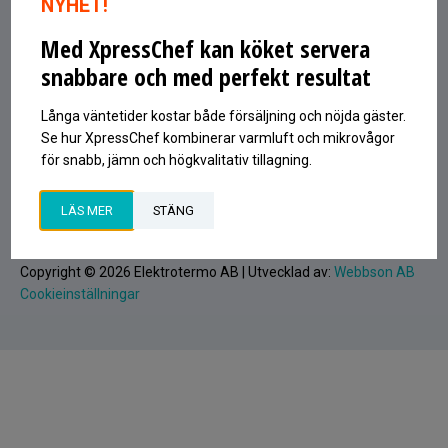
NYHET!
597 53 ÅTVIDABERG
Med XpressChef kan köket servera
INFO@ELEKTROTERMO.SE
0120-81380
snabbare och med perfekt resultat
Signa upp på vårt nyhetsbrev
Långa väntetider kostar både försäljning och nöjda gäster.
Epost
Se hur XpressChef kombinerar varmluft och mikrovågor
SIGNA UPP
för snabb, jämn och högkvalitativ tillagning.
LÄS MER
STÄNG
Copyright © 2026 Elektrotermo AB | Utvecklad av:
Webbson AB
Cookieinställningar