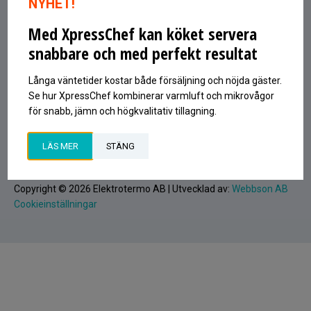
NYHET!
597 53 ÅTVIDABERG
Med XpressChef kan köket servera
INFO@ELEKTROTERMO.SE
0120-81380
snabbare och med perfekt resultat
Signa upp på vårt nyhetsbrev
Långa väntetider kostar både försäljning och nöjda gäster.
Epost
Se hur XpressChef kombinerar varmluft och mikrovågor
SIGNA UPP
för snabb, jämn och högkvalitativ tillagning.
LÄS MER
STÄNG
Copyright © 2026 Elektrotermo AB | Utvecklad av:
Webbson AB
Cookieinställningar