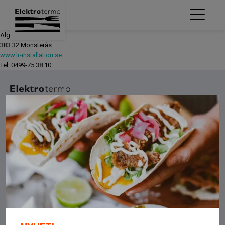
Älgerumsvägen 28
383 32 Mönsterås
www.lr-installation.se
Tel: 0499-75 38 10
Om oss
OM OSS
LEGO
INTEGRITETSPOLICY
FACEBOOK
INSTAGRAM
Kontakt
ELEKTROTERMO AB
BÄCKGATAN 9