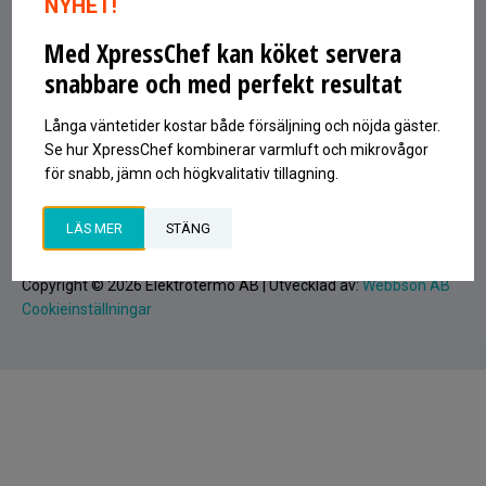
NYHET!
INFO@ELEKTROTERMO.SE
Med XpressChef kan köket servera
0120-81380
snabbare och med perfekt resultat
Signa upp på vårt nyhetsbrev
Epost
Långa väntetider kostar både försäljning och nöjda gäster.
Se hur XpressChef kombinerar varmluft och mikrovågor
SIGNA UPP
för snabb, jämn och högkvalitativ tillagning.
LÄS MER
STÄNG
Copyright © 2026 Elektrotermo AB | Utvecklad av:
Webbson AB
Cookieinställningar