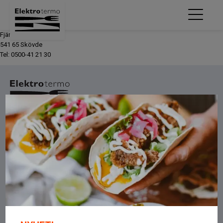
Fjärrvärmevägen 7
541 65 Skövde
Tel: 0500-41 21 30
Om oss
OM OSS
LEGO
INTEGRITETSPOLICY
FACEBOOK
INSTAGRAM
Kontakt
ELEKTROTERMO AB
BÄCKGATAN 9
597 53 ÅTVIDABERG