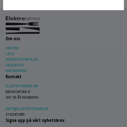
Om oss
OM OSS
LEGO
INTEGRITETSPOLICY
FACEBOOK
INSTAGRAM
Kontakt
ELEKTROTERMO AB
BÄCKGATAN 9
597 53 ÅTVIDABERG
INFO@ELEKTROTERMO.SE
0120-81380
Signa upp på vårt nyhetsbrev