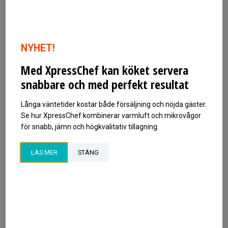
Höjd 900 mm
Effekt: 16,5 kW
NYHET!
Strömart: 3N~ 50 Hz
Med XpressChef kan köket servera
Spänning: 400 V
snabbare och med perfekt resultat
Säkring: 40 A
IP 43 Skyddsklass 1
Långa väntetider kostar både försäljning och nöjda gäster.
Se hur XpressChef kombinerar varmluft och mikrovågor
för snabb, jämn och högkvalitativ tillagning.
Mer information
Ladda ner CAD-filer
LÄS MER
STÄNG
CE-INTYG
MILJÖDEKLARATION