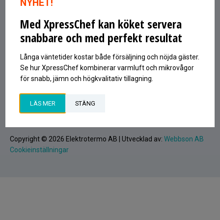
NYHET!
597 53 ÅTVIDABERG
Med XpressChef kan köket servera
INFO@ELEKTROTERMO.SE
snabbare och med perfekt resultat
0120-81380
Signa upp på vårt nyhetsbrev
Långa väntetider kostar både försäljning och nöjda gäster.
Epost
Se hur XpressChef kombinerar varmluft och mikrovågor
för snabb, jämn och högkvalitativ tillagning.
SIGNA UPP
LÄS MER
STÄNG
Copyright © 2026 Elektrotermo AB | Utvecklad av:
Webbson AB
Cookieinställningar