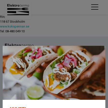
Ringvägen 48
118 67 Stockholm
www.kokspennan.se
Tel: 08-480 049 10
Om oss
OM OSS
LEGO
INTEGRITETSPOLICY
FACEBOOK
INSTAGRAM
Kontakt
ELEKTROTERMO AB
BÄCKGATAN 9